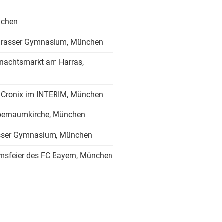
nchen
Grasser Gymnasium, München
hnachtsmarkt am Harras,
gCronix im INTERIM, München
pernaumkirche, München
asser Gymnasium, München
äumsfeier des FC Bayern, München