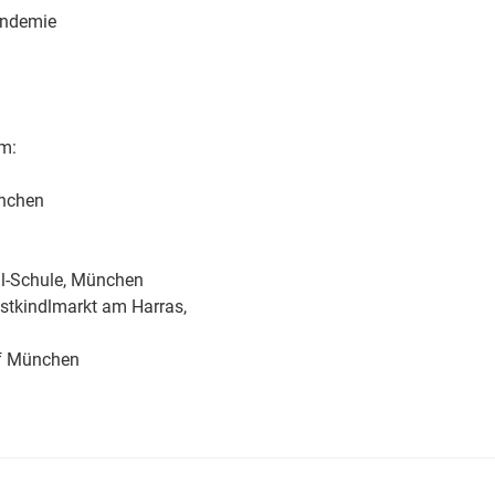
andemie
em:
nchen
âl-Schule, München
stkindlmarkt am Harras,
f München