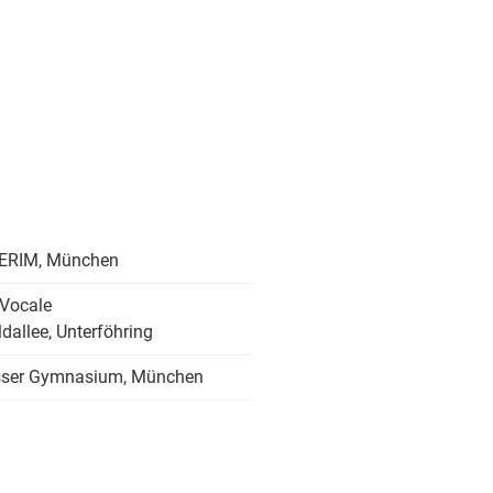
TERIM, München
Vocale
ldallee, Unterföhring
sser Gymnasium, München